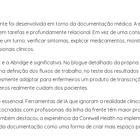
ente foi desenvolvida em torno da documentação médica. A 
co em tarefas e profundamente relacional. Em vez de uma co
um turno: verificar sintomas, explicar medicamentos, monitor
onais clínicos.
c e a Abridge é significativa. No blogue detalhado da própr
 na definição dos fluxos de trabalho, no teste dos resultad
mplesmente adaptar para enfermeiros um produto de transcri
iros realmente cuidam dos pacientes.
essencial. Ferramentas de IA que ignoram a realidade clínic
cocriadas com profissionais da linha da frente têm maior pro
também destacou a experiência da Corewell Health na impl
ão da documentação como uma forma de criar mais espaço p