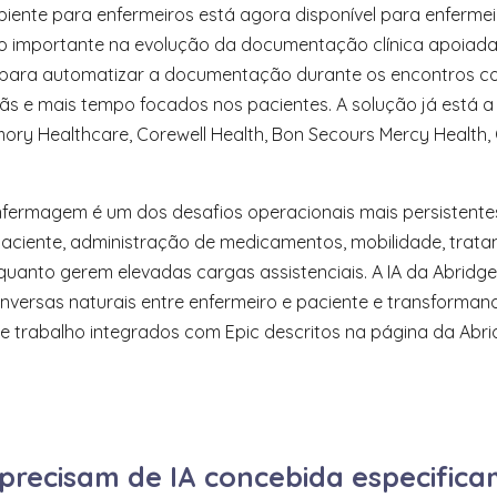
biente para enfermeiros está agora disponível para enferm
 importante na evolução da documentação clínica apoiada por
a para automatizar a documentação durante os encontros co
 e mais tempo focados nos pacientes. A solução já está a s
Emory Healthcare, Corewell Health, Bon Secours Mercy Health
fermagem é um dos desafios operacionais mais persistente
paciente, administração de medicamentos, mobilidade, trat
uanto gerem elevadas cargas assistenciais. A IA da Abrid
ersas naturais entre enfermeiro e paciente e transforma
 de trabalho integrados com Epic descritos na página da Abr
precisam de IA concebida especifica