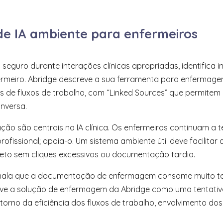
de IA ambiente para enfermeiros
eguro durante interações clínicas apropriadas, identifica i
fermeiro. Abridge descreve a sua ferramenta para enferma
 de fluxos de trabalho, com “Linked Sources” que permitem a
nversa.
ão são centrais na IA clínica. Os enfermeiros continuam a ter 
rofissional; apoia-o. Um sistema ambiente útil deve facilita
pleto sem cliques excessivos ou documentação tardia.
inala que a documentação de enfermagem consome muito te
creve a solução de enfermagem da Abridge como uma tentat
 em torno da eficiência dos fluxos de trabalho, envolvimento