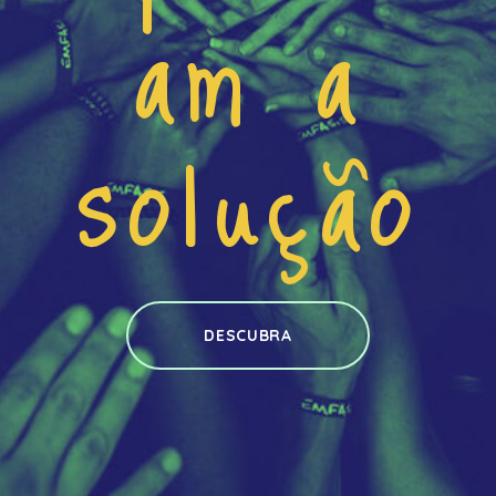
am a
solução
DESCUBRA