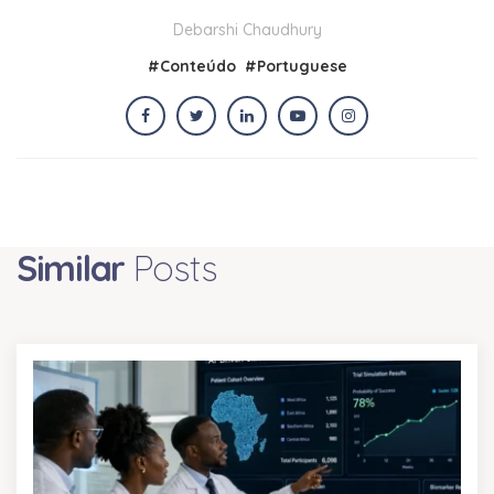
Debarshi Chaudhury
#
Conteúdo
#
Portuguese
Similar
Posts