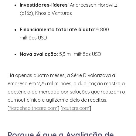
Investidores-líderes:
Andreessen Horowitz
(a16z), Khosla Ventures
Financiamento total até à data:
≈ 800
milhões USD
Nova avaliação:
5,3 mil milhões USD
Há apenas quatro meses, a Série D valorizava a
empresa em 2,75 mil milhões; a duplicação mostra a
apetência do mercado por soluções que reduzam o
burnout clínico e agilizem o ciclo de receitas.
[
fiercehealthcare.com
] [
reuters.com
]
Porque é que a Avaliação de